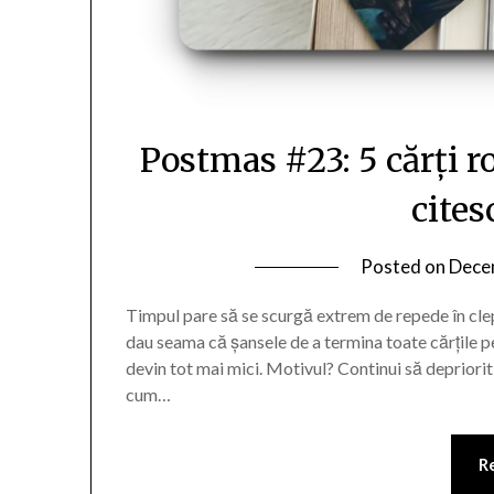
Postmas #23: 5 cărți r
cites
Posted on
Dece
Timpul pare să se scurgă extrem de repede în cle
dau seama că șansele de a termina toate cărțile 
devin tot mai mici. Motivul? Continui să deprioritiz
cum…
R