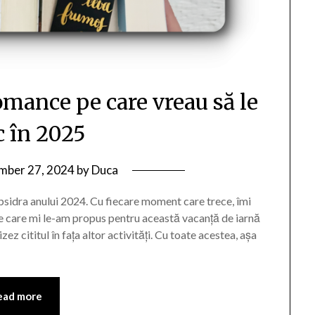
omance pe care vreau să le
c în 2025
mber 27, 2024
by
Duca
psidra anului 2024. Cu fiecare moment care trece, îmi
pe care mi le-am propus pentru această vacanță de iarnă
ez cititul în fața altor activități. Cu toate acestea, așa
ead more