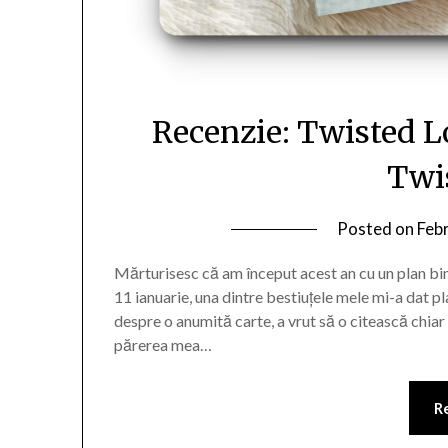
Recenzie: Twisted L
Twi
Posted on
Feb
Mărturisesc că am început acest an cu un plan bine
11 ianuarie, una dintre bestiuțele mele mi-a dat p
despre o anumită carte, a vrut să o citească chiar
părerea mea…
R