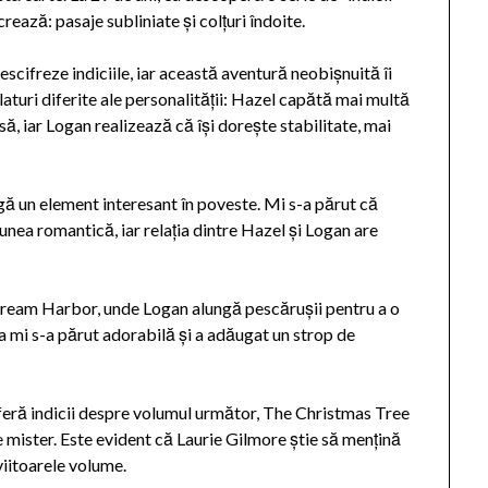
crează: pasaje subliniate și colțuri îndoite.
escifreze indiciile, iar această aventură neobișnuită îi
laturi diferite ale personalității: Hazel capătă mai multă
ă, iar Logan realizează că își dorește stabilitate, mai
ă un element interesant în poveste. Mi s-a părut că
nea romantică, iar relația dintre Hazel și Logan are
 Dream Harbor, unde Logan alungă pescărușii pentru a o
 mi s-a părut adorabilă și a adăugat un strop de
 oferă indicii despre volumul următor, The Christmas Tree
e mister. Este evident că Laurie Gilmore știe să mențină
 viitoarele volume.