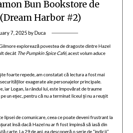
amon Bun Bookstore de
 (Dream Harbor #2)
uary 7, 2025
by
Duca
 Gilmore explorează povestea de dragoste dintre Hazel
ult decât
The Pumpkin Spice Café
, acest volum aduce
ște foarte repede, am constatat că lectura a fost mai
securităților exagerate ale personajelor principale.
e, iar Logan, la rândul lui, este împovărat de traume
e un eșec, pentru că nu a terminat liceul și nu a reușit
te lipsei de comunicare, ceea ce poate deveni frustrant la
șurat însă dacă Hazel nu ar fi fost împinsă să iasă din
stă carte. La 29 de ani, ea descoperă o serie de “indicii”