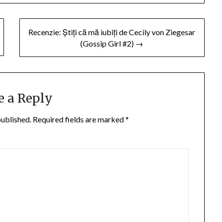
Recenzie: Știți că mă iubiți de Cecily von Ziegesar
(Gossip Girl #2) →
e a Reply
published.
Required fields are marked
*