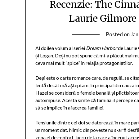
Recenzie: The Cinn
Laurie Gilmore
Posted on
Jan
Al doilea volum al seriei
Dream Harbor
de Laurie
și Logan. Deși nu pot spune că mi-a plăcut mai m
ceva mai mult “spice” în relația protagoniștilor.
Deși este o carte romance care, de regulă, se cite
lentă decât mă așteptam, în principal din cauza in
Hazel se consideră o femeie banală și plictisitoar
autoimpuse. Acesta simte că familia îl percepe ca p
să se implice în afacerea familiei.
Tensiunile dintre cei doi se datorează în mare par
un moment dat. Nimic din poveste nu s-ar fi desfă
zona ei de confort, lucru de la care a început acea