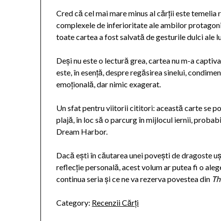
Cred că cel mai mare minus al cărții este temelia 
complexele de inferioritate ale ambilor protagoniș
toate cartea a fost salvată de gesturile dulci ale l
Deși nu este o lectură grea, cartea nu m-a captiva
este, în esență, despre regăsirea sinelui, condi
emoțională, dar nimic exagerat.
Un sfat pentru viitorii cititori: această carte se po
plajă, în loc să o parcurg în mijlocul iernii, proba
Dream Harbor.
Dacă ești în căutarea unei povești de dragoste uș
reflecție personală, acest volum ar putea fi o ale
continua seria și ce ne va rezerva povestea din
Th
Category:
Recenzii Cărți