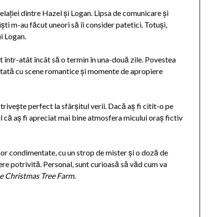
relației dintre Hazel și Logan. Lipsa de comunicare și
ti m-au făcut uneori să îi consider patetici. Totuși,
ui Logan.
t într-atât încât să o termin în una-două zile. Povestea
mentată cu scene romantice și momente de apropiere
trivește perfect la sfârșitul verii. Dacă aș fi citit-o pe
bil că aș fi apreciat mai bine atmosfera micului oraș fictiv
or condimentate, cu un strop de mister și o doză de
gere potrivită. Personal, sunt curioasă să văd cum va
e Christmas Tree Farm
.