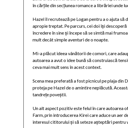
în cărțile din secțiunea romance a librăriei unde lu
Hazel îl recrutează pe Logan pentru a o ajuta să d
apropie treptat. Pe parcurs, cei doi își descoperă 
încredere în sine și începe să se simtă mai frumoas
mult decât simple aventuri de o noapte.
Mi-a plăcut ideea vânătorii de comori, care adaug
autoarea a avut o idee bună să construiască tensiu
ceva mai mult sens în acest context.
Scena mea preferată a fost picnicul pe plaja din
proteja pe Hazel de o amintire neplăcută. Aceasta
tandrețe poveștii.
Un alt aspect pozitiv este felul în care autoarea
Farm, prin introducerea Kirei care aduce un aer d
interesul cititorului și să seteze așteptări pentru