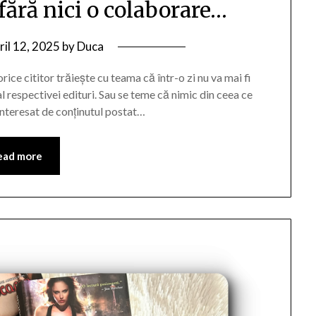
fără nici o colaborare…
ril 12, 2025
by
Duca
rice cititor trăiește cu teama că într-o zi nu va mai fi
al respectivei edituri. Sau se teme că nimic din ceea ce
 interesat de conținutul postat…
ead more