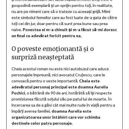
gospodină exemplară și un sprijin pentru toți, în realitate,
nu are pe nimeni care să o trateze cu aceeași grijă
.
Mimi
este simbolul femeilor care au fost luate de-a gata de către
toți cei din jur, doar pentru că sunt prea bune sau prea
naive.
Povestea ei m-a chinuit și m-a făcut să-mi doresc
un final cu adevărat fericit pentru ea.
O poveste emoționantă și o
surpriză neașteptată
Cheia acestui roman nu este nici autobuzul care aduce
personajele împreună, nici avocatul Cruțescu, care le
convoacă pentru o veste importantă.
Cheia este
adevăratul personaj principal este doamna Aurelia
Puchici
, o bătrână de 90 de ani, hotărâtă să își respecte
promisiunea făcută soțului său pe patul lui de moarte. În
încercarea sa de a găsi cât mai multe rude în viață pentru a
împărți averea familiei,
doamna Aurelia este
organizatoarea unor întâlniri care vor schimba
destinele celor patru personaje.