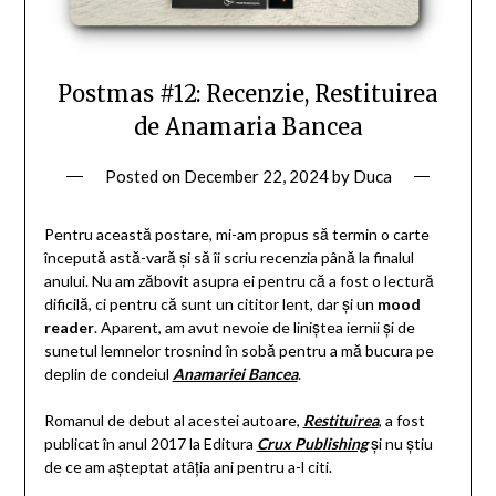
Postmas #12: Recenzie, Restituirea
de Anamaria Bancea
Posted on
December 22, 2024
by
Duca
Pentru această postare, mi-am propus să termin o carte
începută astă-vară și să îi scriu recenzia până la finalul
anului. Nu am zăbovit asupra ei pentru că a fost o lectură
dificilă, ci pentru că sunt un cititor lent, dar și un
mood
reader
. Aparent, am avut nevoie de liniștea iernii și de
sunetul lemnelor trosnind în sobă pentru a mă bucura pe
deplin de condeiul
Anamariei Bancea
.
Romanul de debut al acestei autoare,
Restituirea
, a fost
publicat în anul 2017 la Editura
Crux Publishing
și nu știu
de ce am așteptat atâția ani pentru a-l citi.