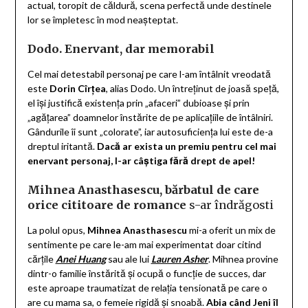
actual, toropit de căldură, scena perfectă unde destinele
lor se împletesc în mod neașteptat.
Dodo. Enervant, dar memorabil
Cel mai detestabil personaj pe care l-am întâlnit vreodată
este
Dorin Cîrțea
, alias Dodo. Un întreținut de joasă speță,
el își justifică existența prin „afaceri” dubioase și prin
„agățarea” doamnelor înstărite de pe aplicațiile de întâlniri.
Gândurile îi sunt „colorate”, iar autosuficiența lui este de-a
dreptul iritantă.
Dacă ar exista un premiu pentru cel mai
enervant personaj, l-ar câștiga fără drept de apel!
Mihnea Anasthasescu, bărbatul de care
orice cititoare de romance
s-ar îndrăgosti
La polul opus,
Mihnea Anasthasescu
mi-a oferit un mix de
sentimente pe care le-am mai experimentat doar citind
cărțile
Anei Huan
g
sau ale lui
Lauren Asher
. Mihnea provine
dintr-o familie înstărită și ocupă o funcție de succes, dar
este aproape traumatizat de relația tensionată pe care o
are cu mama sa, o femeie rigidă și snoabă.
Abia când Jeni îl