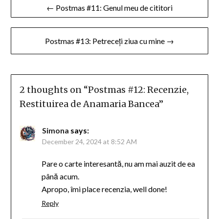
Post
← Postmas #11: Genul meu de cititori
navigation
Postmas #13: Petreceți ziua cu mine →
2 thoughts on “
Postmas #12: Recenzie,
Restituirea de Anamaria Bancea
”
Simona
says:
December 24, 2024 at 8:52 AM
Pare o carte interesantă, nu am mai auzit de ea
până acum.
Apropo, îmi place recenzia, well done!
Reply