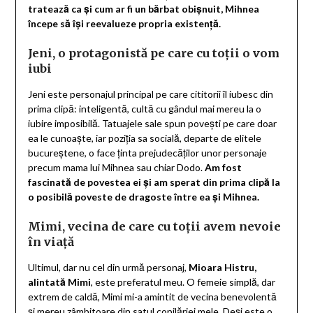
tratează ca și cum ar fi un bărbat obișnuit, Mihnea
începe să își reevalueze propria existență.
Jeni, o protagonistă pe care cu toții o vom
iubi
Jeni este personajul principal pe care cititorii îl iubesc din
prima clipă: inteligentă, cultă cu gândul mai mereu la o
iubire imposibilă. Tatuajele sale spun povești pe care doar
ea le cunoaște, iar poziția sa socială, departe de elitele
bucureștene, o face ținta prejudecăților unor personaje
precum mama lui Mihnea sau chiar Dodo.
Am fost
fascinată de povestea ei și am sperat din prima clipă la
o posibilă poveste de dragoste între ea și Mihnea.
Mimi, vecina de care cu toții avem nevoie
în viață
Ultimul, dar nu cel din urmă personaj,
Mioara Histru,
alintată Mimi
, este preferatul meu. O femeie simplă, dar
extrem de caldă, Mimi mi-a amintit de vecina benevolentă
și mereu zâmbitoare din satul copilăriei mele. Deși este o